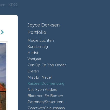
sen
KD22
Joyce Derksen
Portfolio
Mooie Luchten
Kunstzinnig
Herfst
Voorjaar
Zon Op En Zon Onder
Dieren
Mist En Nevel
Kasteel Doornenburg
Net Even Anders
Bloemen En Bomen
Patronen/structuren
Zwartwit/colourspash