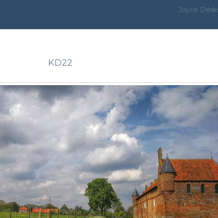
Joyce Derk
KD22