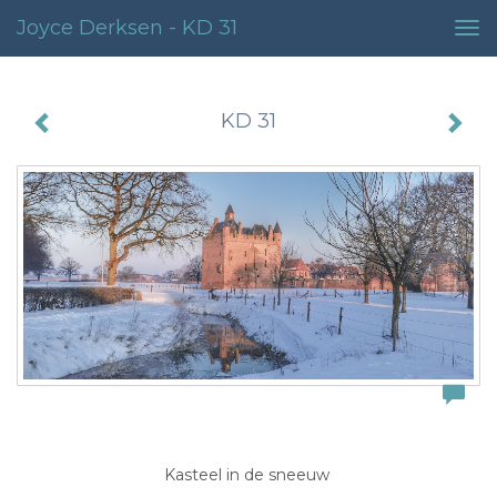
Joyce Derksen - KD 31
Tog
nav
KD 31
Kasteel in de sneeuw