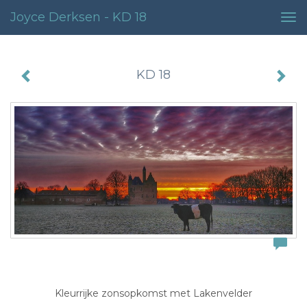
Joyce Derksen - KD 18
Tog
nav
KD 18
Kleurrijke zonsopkomst met Lakenvelder