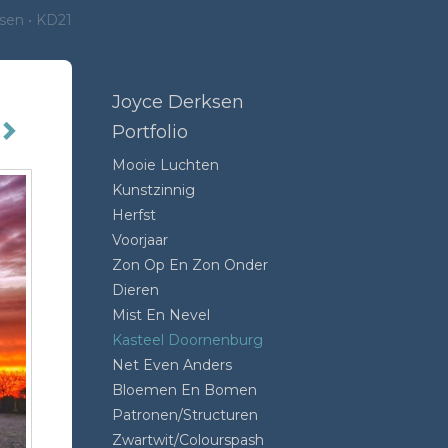
sen
KD21
Joyce Derksen
Portfolio
Mooie Luchten
Kunstzinnig
Herfst
Voorjaar
Zon Op En Zon Onder
Dieren
Mist En Nevel
Kasteel Doornenburg
Net Even Anders
Bloemen En Bomen
Patronen/structuren
Zwartwit/colourspash