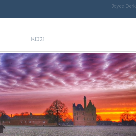
Joyce Derk
KD21