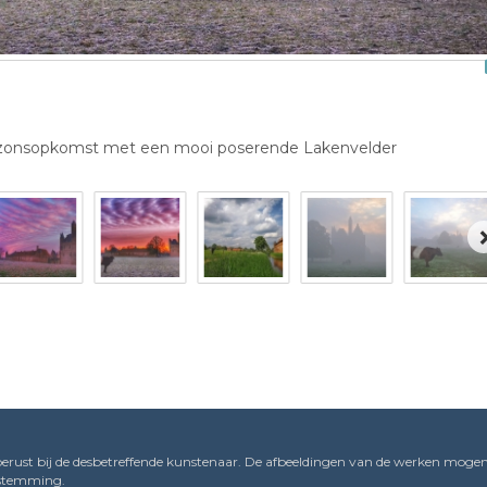
e zonsopkomst met een mooi poserende Lakenvelder
erust bij de desbetreffende kunstenaar. De afbeeldingen van de werken mogen
oestemming.