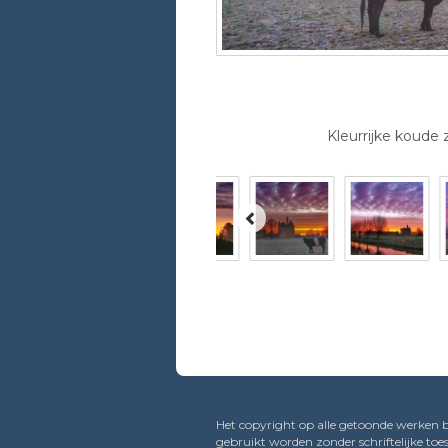
Kleurrijke koud
Het copyright op alle getoonde werken b
gebruikt worden zonder schriftelijke t